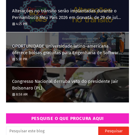
Alterações no trânsito serão implantadas durante o
Pernambuco Meu País 2026 em Gravatá, de 29 de julho
a 3 de agosto
4:25 PM
OPORTUNIDADE Universidade latino-americana
oferece bolsas gratuitas para Engenharia de Software;
saiba como se candidatar
5:30 PM
Congresso Nacional derruba veto do presidente Jair
Bolsonaro (PL)
8:58 AM
PESQUISE O QUE PROCURA AQUI