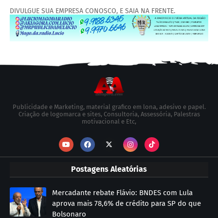
DIVULGUE SUA EMPRESA CONOSCO, E SAIA NA FRENTE.
Publicidade e Marketing, material grafico em lona, adesivo e papel.
Criação de logomarca e sites, Consultoria, Assessória, Palestras
motivacional e Etc,
Postagens Aleatórias
Mercadante rebate Flávio: BNDES com Lula
aprova mais 78,6% de crédito para SP do que
Bolsonaro