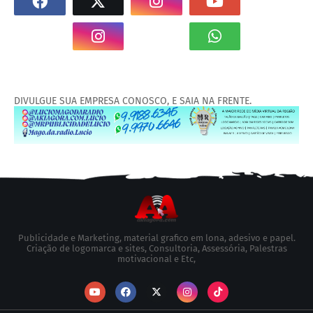
DIVULGUE SUA EMPRESA CONOSCO, E SAIA NA FRENTE.
Publicidade e Marketing, material grafico em lona, adesivo e papel.
Criação de logomarca e sites, Consultoria, Assessória, Palestras
motivacional e Etc,