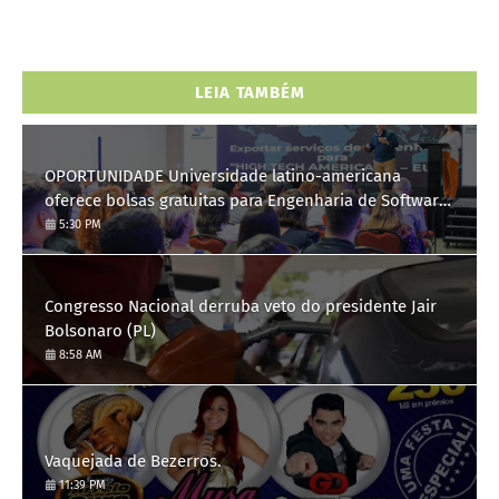
LEIA TAMBÉM
OPORTUNIDADE Universidade latino-americana
oferece bolsas gratuitas para Engenharia de Software;
saiba como se candidatar
5:30 PM
Congresso Nacional derruba veto do presidente Jair
Bolsonaro (PL)
8:58 AM
Vaquejada de Bezerros.
11:39 PM