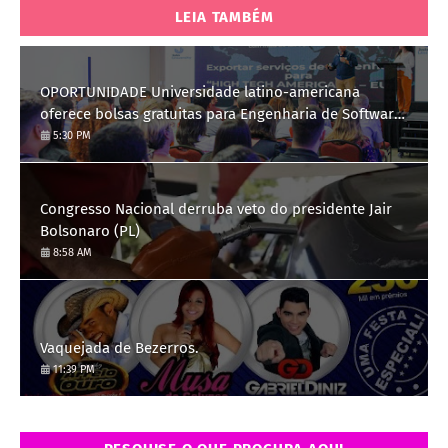
LEIA TAMBÉM
OPORTUNIDADE Universidade latino-americana
oferece bolsas gratuitas para Engenharia de Software;
saiba como se candidatar
5:30 PM
Congresso Nacional derruba veto do presidente Jair
Bolsonaro (PL)
8:58 AM
Vaquejada de Bezerros.
11:39 PM