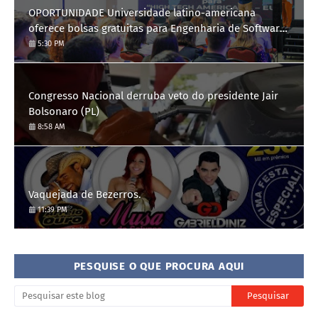
OPORTUNIDADE Universidade latino-americana
oferece bolsas gratuitas para Engenharia de Software;
saiba como se candidatar
5:30 PM
Congresso Nacional derruba veto do presidente Jair
Bolsonaro (PL)
8:58 AM
Vaquejada de Bezerros.
11:39 PM
PESQUISE O QUE PROCURA AQUI