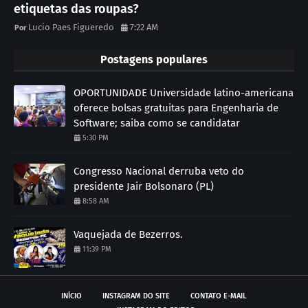
etiquetas das roupas?
Lucio Paes Figueredo
7:22 AM
Postagens populares
OPORTUNIDADE Universidade latino-americana
oferece bolsas gratuitas para Engenharia de
Software; saiba como se candidatar
5:30 PM
Congresso Nacional derruba veto do
presidente Jair Bolsonaro (PL)
8:58 AM
Vaquejada de Bezerros.
11:39 PM
INÍCIO
INSTAGRAM DO SITE
CONTATO E-MAIL