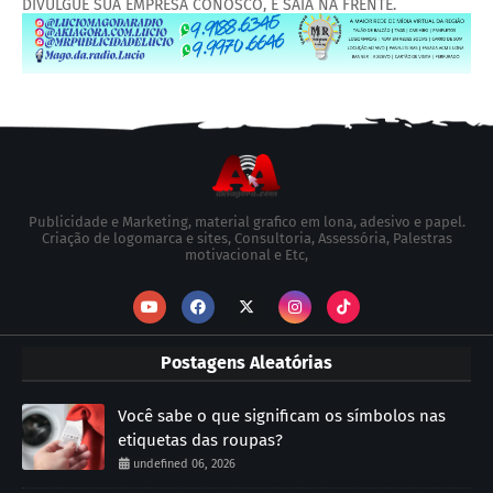
DIVULGUE SUA EMPRESA CONOSCO, E SAIA NA FRENTE.
Publicidade e Marketing, material grafico em lona, adesivo e papel.
Criação de logomarca e sites, Consultoria, Assessória, Palestras
motivacional e Etc,
Postagens Aleatórias
Você sabe o que significam os símbolos nas
etiquetas das roupas?
undefined 06, 2026