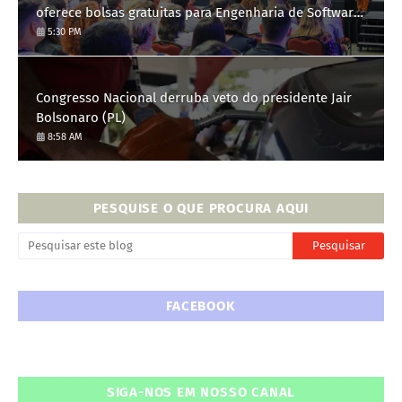
oferece bolsas gratuitas para Engenharia de Software;
saiba como se candidatar
5:30 PM
Congresso Nacional derruba veto do presidente Jair
Bolsonaro (PL)
8:58 AM
PESQUISE O QUE PROCURA AQUI
FACEBOOK
SIGA-NOS EM NOSSO CANAL