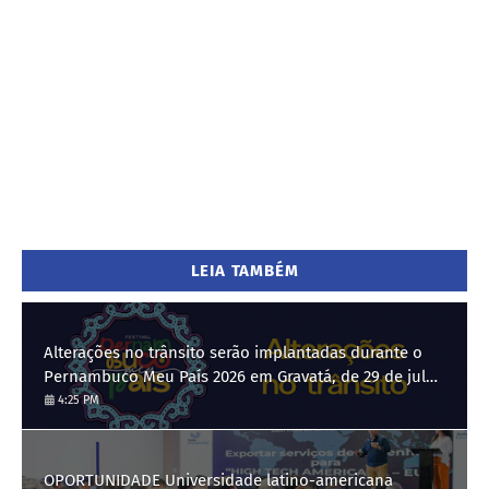
LEIA TAMBÉM
Alterações no trânsito serão implantadas durante o
Pernambuco Meu País 2026 em Gravatá, de 29 de julho
a 3 de agosto
4:25 PM
OPORTUNIDADE Universidade latino-americana