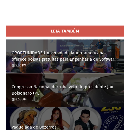
LEIA TAMBÉM
OPORTUNIDADE Universidade latino-americana
oferece bolsas gratuitas para Engenharia de Software;
saiba como se candidatar
5:30 PM
Congresso Nacional derruba veto do presidente Jair
Bolsonaro (PL)
8:58 AM
Vaquejada de Bezerros.