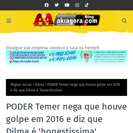
Divulgue sua empresa conosco e saia na frente!!!
Página inicial
Dilma
PODER Temer nega que houve golpe em 2016
e diz que Dilma é 'honestíssima'
PODER Temer nega que houve
golpe em 2016 e diz que
Dilma é 'honestíssima'