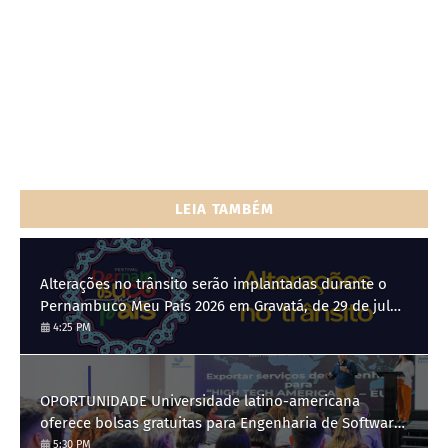
LEIA TAMBÉM
Alterações no trânsito serão implantadas durante o
Pernambuco Meu País 2026 em Gravatá, de 29 de julho
a 3 de agosto
4:25 PM
OPORTUNIDADE Universidade latino-americana
oferece bolsas gratuitas para Engenharia de Software;
saiba como se candidatar
5:30 PM