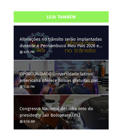
LEIA TAMBÉM
Alterações no trânsito serão implantadas
durante o Pernambuco Meu País 2026 em
Gravatá, de 29 de julho a 3 de agosto
4:25 PM
OPORTUNIDADE Universidade latino-
americana oferece bolsas gratuitas para
Engenharia de Software; saiba como se
5:30 PM
candidatar
Congresso Nacional derruba veto do
presidente Jair Bolsonaro (PL)
8:58 AM