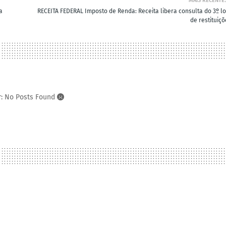
MAIS RECENTE
a
RECEITA FEDERAL Imposto de Renda: Receita libera consulta do 3º lo
de restituiç
r: No Posts Found