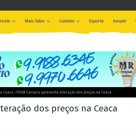
reste
Mais lidas
Contato
Esporte
Gospel
na Ceaca
FEIRA Caruaru apresenta alteração dos preços na Ceaca
lteração dos preços na Ceaca