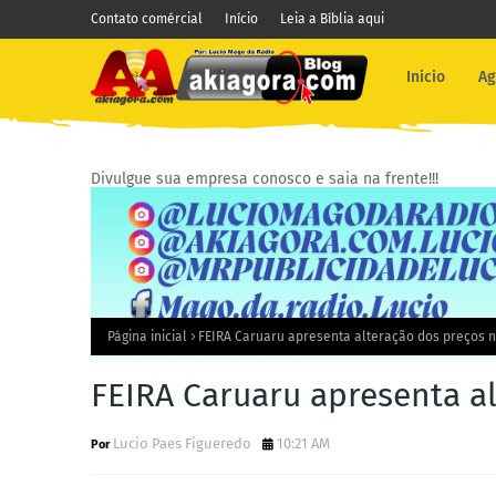
Contato comércial
Início
Leia a Bíblia aqui
Inicio
Ag
Divulgue sua empresa conosco e saia na frente!!!
Página inicial
FEIRA Caruaru apresenta alteração dos preços 
FEIRA Caruaru apresenta a
Lucio Paes Figueredo
10:21 AM