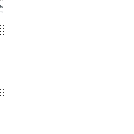
S
te
ões