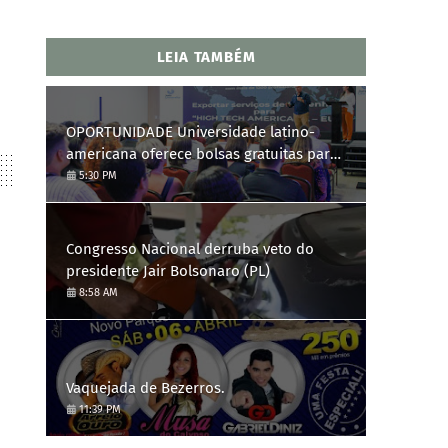
LEIA TAMBÉM
OPORTUNIDADE Universidade latino-
americana oferece bolsas gratuitas para
Engenharia de Software; saiba como se
5:30 PM
candidatar
Congresso Nacional derruba veto do
presidente Jair Bolsonaro (PL)
8:58 AM
Vaquejada de Bezerros.
11:39 PM