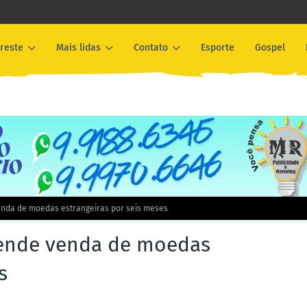
reste
Mais lidas
Contato
Esporte
Gospel
enda de moedas estrangeiras por seis meses
pende venda de moedas
s