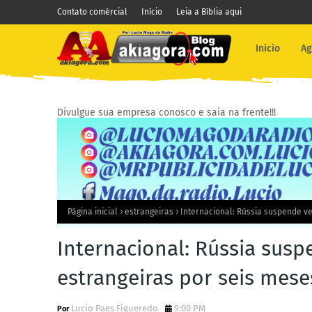
Contato comércial
Início
Leia a Bíblia aqui
Inicio
Ag
Divulgue sua empresa conosco e saia na frente!!!
Página inicial
estrangeiras
Internacional: Rússia suspende v
Internacional: Rússia sus
estrangeiras por seis mese
Lucio Paes Figueredo
9:00 PM