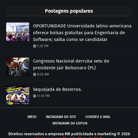
Postagens populares
OPORTUNIDADE Universidade latino-americana
oferece bolsas gratuitas para Engenharia de
Software; saiba como se candidatar
5:30 PM
Congresso Nacional derruba veto do
presidente Jair Bolsonaro (PL)
8:58 AM
Vaquejada de Bezerros.
11:39 PM
INÍCIO
INSTAGRAM DO SITE
CONTATO E-MAIL
INSTAGRAM DO EDITOR
Direitos reservados a empresa MR publicidade e marketing ©
2026