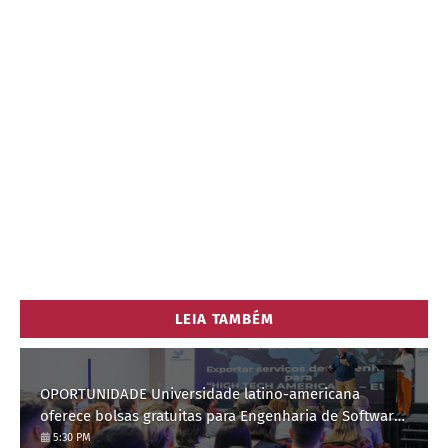
LEIA TAMBÉM
OPORTUNIDADE Universidade latino-americana
oferece bolsas gratuitas para Engenharia de Software;
saiba como se candidatar
5:30 PM