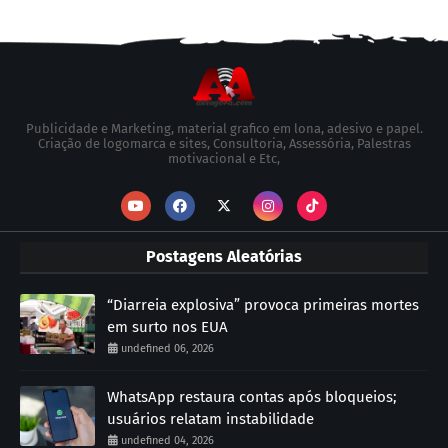
Publicidade e Marketing, material grafico em lona, adesivo e papel.
Criação de logomarca e sites, Consultoria, Assessória, Palestras
motivacional e Etc,
Postagens Aleatórias
“Diarreia explosiva” provoca primeiras mortes
em surto nos EUA
undefined 06, 2026
WhatsApp restaura contas após bloqueios;
usuários relatam instabilidade
undefined 04, 2026