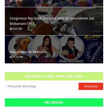
saiba como se candidatar
5:30 PM
Congresso Nacional derruba veto do presidente Jair
Bolsonaro (PL)
8:58 AM
Vaquejada de Bezerros.
11:39 PM
PESQUISE O QUE PROCURA AQUI
FACEBOOK