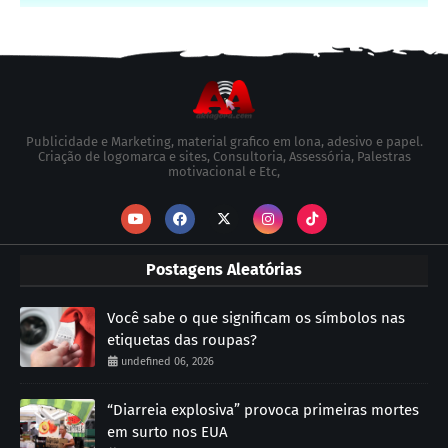
Publicidade e Marketing, material grafico em lona, adesivo e papel.
Criação de logomarca e sites, Consultoria, Assessória, Palestras
motivacional e Etc,
Postagens Aleatórias
Você sabe o que significam os símbolos nas
etiquetas das roupas?
undefined 06, 2026
“Diarreia explosiva” provoca primeiras mortes
em surto nos EUA