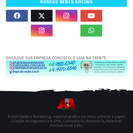
NOSSAS REDES SOCIAIS
DIVULGUE SUA EMPRESA CONOSCO, E SAIA NA FRENTE.
Publicidade e Marketing, material grafico em lona, adesivo e papel.
Criação de logomarca e sites, Consultoria, Assessória, Palestras
motivacional e Etc,