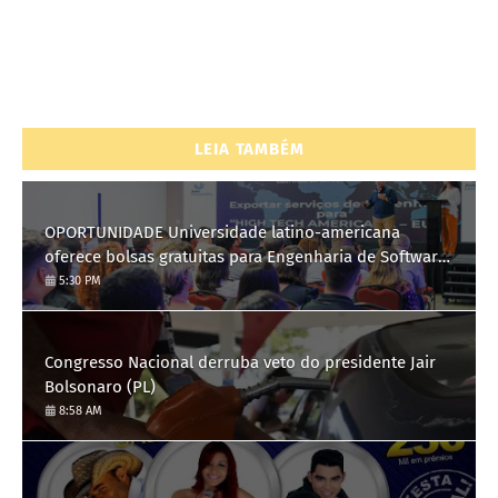
LEIA TAMBÉM
OPORTUNIDADE Universidade latino-americana
oferece bolsas gratuitas para Engenharia de Software;
saiba como se candidatar
5:30 PM
Congresso Nacional derruba veto do presidente Jair
Bolsonaro (PL)
8:58 AM