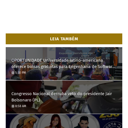
LEIA TAMBÉM
OPORTUNIDADE Universidade latino-americana
oferece bolsas gratuitas para Engenharia de Software;
saiba como se candidatar
5:30 PM
Congresso Nacional derruba veto do presidente Jair
Bolsonaro (PL)
8:58 AM