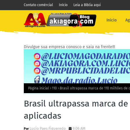
Contato comércial
Início
Leia a Bíblia aqui
Inicio
Ag
Divulgue sua empresa conosco e saia na frente!!!
Página inicial
110
Brasil ultrapassa marca de 110 milhões de 
Brasil ultrapassa marca de
aplicadas
Lucio Paes Figueredo
9:06 AM