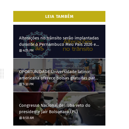
LEIA TAMBÉM
Alterações no trânsito serão implantadas
durante o Pernambuco Meu País 2026 em
Gravatá, de 29 de julho a 3 de agosto
4:25 PM
OPORTUNIDADE Universidade latino-
americana oferece bolsas gratuitas para
Engenharia de Software; saiba como se
5:30 PM
candidatar
Congresso Nacional derruba veto do
presidente Jair Bolsonaro (PL)
8:58 AM