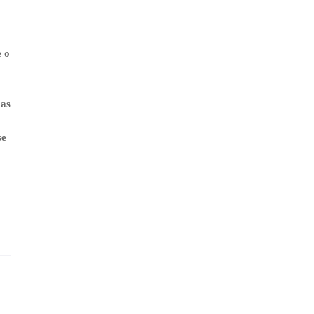
é o
 as
se