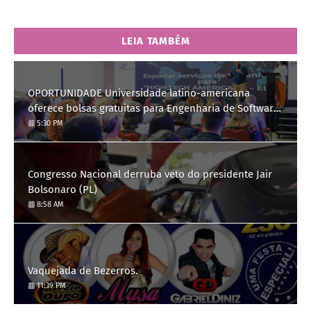
LEIA TAMBÉM
OPORTUNIDADE Universidade latino-americana
oferece bolsas gratuitas para Engenharia de Software;
saiba como se candidatar
5:30 PM
Congresso Nacional derruba veto do presidente Jair
Bolsonaro (PL)
8:58 AM
Vaquejada de Bezerros.
11:39 PM