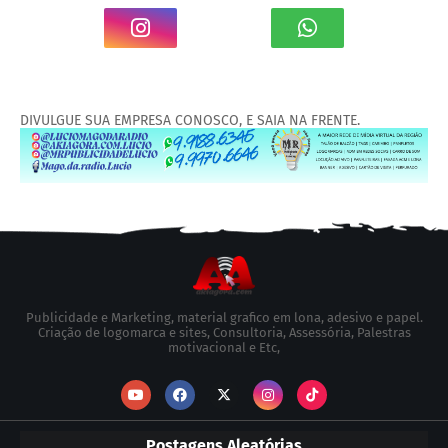
DIVULGUE SUA EMPRESA CONOSCO, E SAIA NA FRENTE.
Publicidade e Marketing, material grafico em lona, adesivo e papel.
Criação de logomarca e sites, Consultoria, Assessória, Palestras
motivacional e Etc,
Postagens Aleatórias