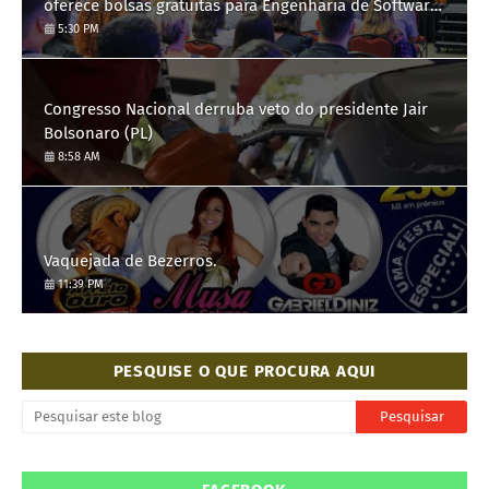
oferece bolsas gratuitas para Engenharia de Software;
saiba como se candidatar
5:30 PM
Congresso Nacional derruba veto do presidente Jair
Bolsonaro (PL)
8:58 AM
Vaquejada de Bezerros.
11:39 PM
PESQUISE O QUE PROCURA AQUI