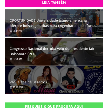
LEIA TAMBÉM
OPORTUNIDADE Universidade latino-americana
oferece bolsas gratuitas para Engenharia de Software;
saiba como se candidatar
5:30 PM
Congresso Nacional derruba veto do presidente Jair
Bolsonaro (PL)
8:58 AM
Vaquejada de Bezerros.
11:39 PM
PESQUISE O QUE PROCURA AQUI