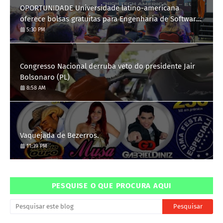
OPORTUNIDADE Universidade latino-americana
oferece bolsas gratuitas para Engenharia de Software;
saiba como se candidatar
5:30 PM
Congresso Nacional derruba veto do presidente Jair
Bolsonaro (PL)
8:58 AM
Vaquejada de Bezerros.
11:39 PM
PESQUISE O QUE PROCURA AQUI