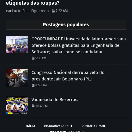
etiquetas das roupas?
Lucio Paes Figueredo
7:22 AM
Postagens populares
OPORTUNIDADE Universidade latino-americana
oferece bolsas gratuitas para Engenharia de
Software; saiba como se candidatar
5:30 PM
Congresso Nacional derruba veto do
presidente Jair Bolsonaro (PL)
8:58 AM
Vaquejada de Bezerros.
11:39 PM
INÍCIO
INSTAGRAM DO SITE
CONTATO E-MAIL