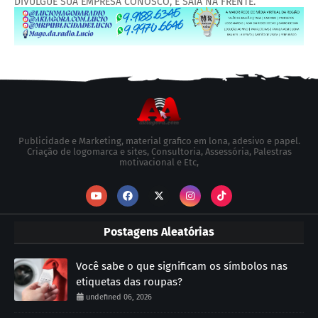
DIVULGUE SUA EMPRESA CONOSCO, E SAIA NA FRENTE.
Publicidade e Marketing, material grafico em lona, adesivo e papel.
Criação de logomarca e sites, Consultoria, Assessória, Palestras
motivacional e Etc,
Postagens Aleatórias
Você sabe o que significam os símbolos nas
etiquetas das roupas?
undefined 06, 2026