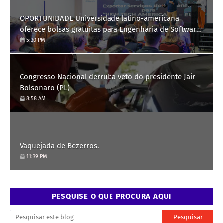
OPORTUNIDADE Universidade latino-americana
oferece bolsas gratuitas para Engenharia de Software;
saiba como se candidatar
5:30 PM
Congresso Nacional derruba veto do presidente Jair
Bolsonaro (PL)
8:58 AM
Vaquejada de Bezerros.
11:39 PM
PESQUISE O QUE PROCURA AQUI