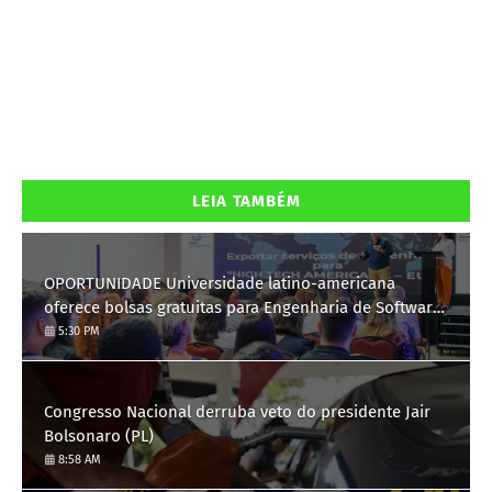
LEIA TAMBÉM
OPORTUNIDADE Universidade latino-americana
oferece bolsas gratuitas para Engenharia de Software;
saiba como se candidatar
5:30 PM
Congresso Nacional derruba veto do presidente Jair
Bolsonaro (PL)
8:58 AM