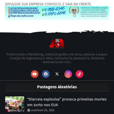
DIVULGUE SUA EMPRESA CONOSCO, E SAIA NA FRENTE.
Publicidade e Marketing, material grafico em lona, adesivo e papel.
Criação de logomarca e sites, Consultoria, Assessória, Palestras
motivacional e Etc,
Postagens Aleatórias
“Diarreia explosiva” provoca primeiras mortes
em surto nos EUA
undefined 06, 2026