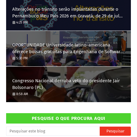
Alterações no trânsito serão implantadas durante o
Pernambuco Meu País 2026 em Gravatá, de 29 de julho
a 3 de agosto
4:25 PM
OPORTUNIDADE Universidade latino-americana
oferece bolsas gratuitas para Engenharia de Software;
saiba como se candidatar
5:30 PM
Congresso Nacional derruba veto do presidente Jair
Bolsonaro (PL)
8:58 AM
PESQUISE O QUE PROCURA AQUI