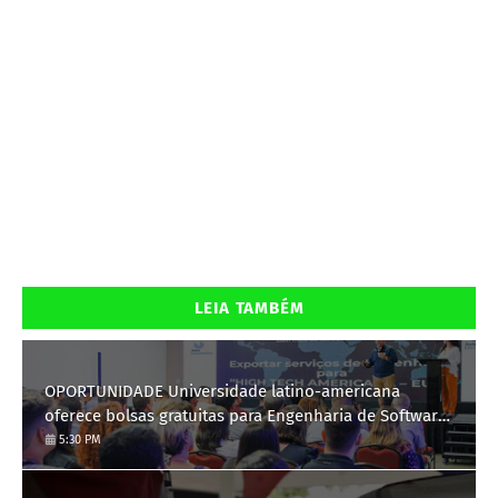
LEIA TAMBÉM
OPORTUNIDADE Universidade latino-americana
oferece bolsas gratuitas para Engenharia de Software;
saiba como se candidatar
5:30 PM