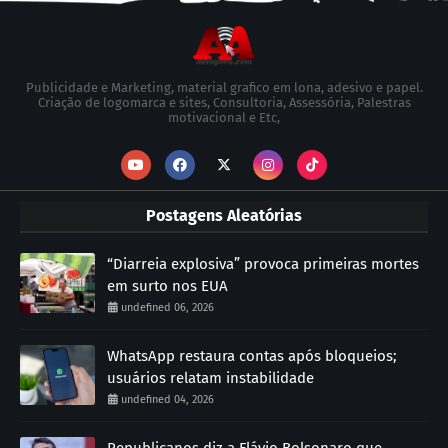
Publicidade e Marketing, material grafico em lona, adesivo e papel.
Criação de logomarca e sites, Consultoria, Assessória, Palestras
motivacional e Etc,
Postagens Aleatórias
“Diarreia explosiva” provoca primeiras mortes
em surto nos EUA
undefined 06, 2026
WhatsApp restaura contas após bloqueios;
usuários relatam instabilidade
undefined 04, 2026
Republicanos diz a Flávio Bolsonaro que