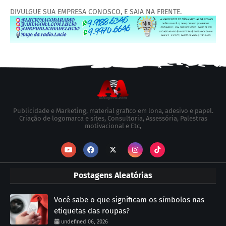
DIVULGUE SUA EMPRESA CONOSCO, E SAIA NA FRENTE.
Publicidade e Marketing, material grafico em lona, adesivo e papel.
Criação de logomarca e sites, Consultoria, Assessória, Palestras
motivacional e Etc,
Postagens Aleatórias
Você sabe o que significam os símbolos nas
etiquetas das roupas?
undefined 06, 2026