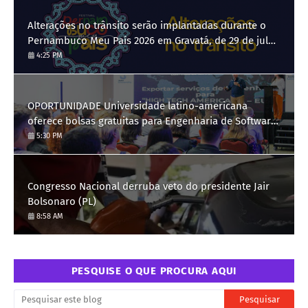
Alterações no trânsito serão implantadas durante o
Pernambuco Meu País 2026 em Gravatá, de 29 de julho
a 3 de agosto
4:25 PM
OPORTUNIDADE Universidade latino-americana
oferece bolsas gratuitas para Engenharia de Software;
saiba como se candidatar
5:30 PM
Congresso Nacional derruba veto do presidente Jair
Bolsonaro (PL)
8:58 AM
PESQUISE O QUE PROCURA AQUI