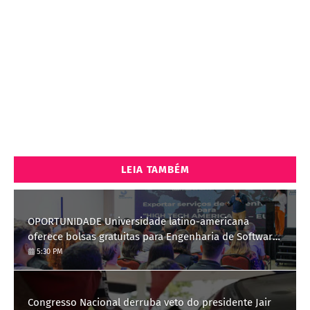
LEIA TAMBÉM
OPORTUNIDADE Universidade latino-americana
oferece bolsas gratuitas para Engenharia de Software;
saiba como se candidatar
5:30 PM
Congresso Nacional derruba veto do presidente Jair