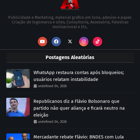
Publicidade e Marketing, material grafico em lona, adesivo e papel.
Criação de logomarca e sites, Consultoria, Assessória, Palestras
motivacional e Etc,
Postagens Aleatórias
WhatsApp restaura contas após bloqueios;
usuários relatam instabilidade
undefined 04, 2026
Republicanos diz a Flávio Bolsonaro que
partido não quer aliança e ficará neutro na
eleição
undefined 04, 2026
Mercadante rebate Flávio: BNDES com Lula