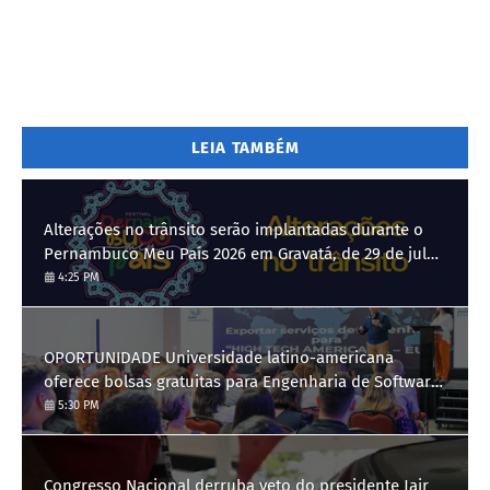
LEIA TAMBÉM
Alterações no trânsito serão implantadas durante o
Pernambuco Meu País 2026 em Gravatá, de 29 de julho
a 3 de agosto
4:25 PM
OPORTUNIDADE Universidade latino-americana
oferece bolsas gratuitas para Engenharia de Software;
saiba como se candidatar
5:30 PM
Congresso Nacional derruba veto do presidente Jair