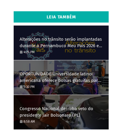
LEIA TAMBÉM
Alterações no trânsito serão implantadas
durante o Pernambuco Meu País 2026 em
Gravatá, de 29 de julho a 3 de agosto
4:25 PM
OPORTUNIDADE Universidade latino-
americana oferece bolsas gratuitas para
Engenharia de Software; saiba como se
5:30 PM
candidatar
Congresso Nacional derruba veto do
presidente Jair Bolsonaro (PL)
8:58 AM