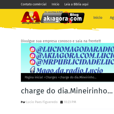
Contato comércial
Início
Leia a Bíblia aqui
Inicio
Ag
Divulgue sua empresa conosco e saia na frente!!!
Página inicial
Charges
charge do dia.Mineirinho...
charge do dia.Mineirinho...
Lucio Paes Figueredo
10:23 PM